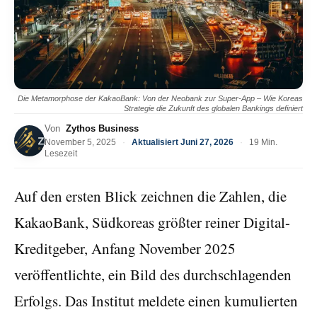
Die Metamorphose der KakaoBank: Von der Neobank zur Super-App – Wie Koreas
Strategie die Zukunft des globalen Bankings definiert
Von
Zythos Business
November 5, 2025
·
Aktualisiert Juni 27, 2026
·
19 Min.
Lesezeit
Auf den ersten Blick zeichnen die Zahlen, die
KakaoBank, Südkoreas größter reiner Digital-
Kreditgeber, Anfang November 2025
veröffentlichte, ein Bild des durchschlagenden
Erfolgs. Das Institut meldete einen kumulierten