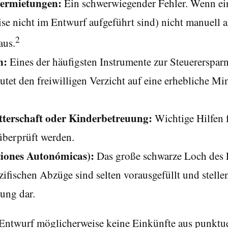
ermietungen:
Ein schwerwiegender Fehler. Wenn ein
e nicht im Entwurf aufgeführt sind) nicht manuell ang
2
aus.
n:
Eines der häufigsten Instrumente zur Steuerersparn
tet den freiwilligen Verzicht auf eine erhebliche M
tterschaft oder Kinderbetreuung:
Wichtige Hilfen f
 überprüft werden.
iones Autonómicas):
Das große schwarze Loch des E
fischen Abzüge sind selten vorausgefüllt und stelle
rung dar.
 Entwurf möglicherweise keine Einkünfte aus punktue