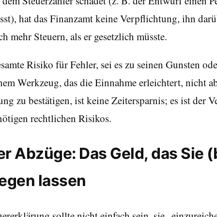
dem Steuerzahler schadet (z. B. der Entwurf einen P
st), hat das Finanzamt keine Verpflichtung, ihn darü
ch mehr Steuern, als er gesetzlich müsste.
esamte Risiko für Fehler, sei es zu seinen Gunsten od
inem Werkzeug, das die Einnahme erleichtert, nicht a
 zu bestätigen, ist keine Zeitersparnis; es ist der V
ötigen rechtlichen Risikos.
er Abzüge: Das Geld, das Sie 
iegen lassen
erklärung sollte nicht einfach sein, sie „einzureich