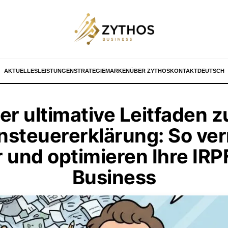
AKTUELLES
LEISTUNGEN
STRATEGIE
MARKEN
ÜBER ZYTHOS
KONTAKT
DEUTSCH
er ultimative Leitfaden z
steuererklärung: So ver
r und optimieren Ihre IRP
Business