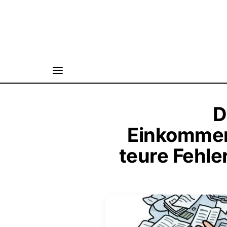
D
Einkommen
teure Fehle