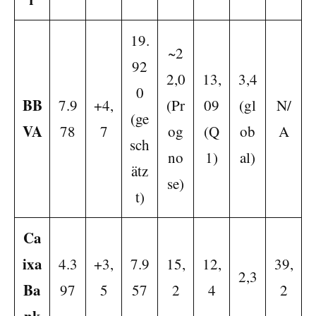
19.
~2
92
2,0
13,
3,4
0
BB
7.9
+4,
(Pr
09
(gl
N/
(ge
VA
78
7
og
(Q
ob
A
sch
no
1)
al)
ätz
se)
t)
Ca
ixa
4.3
+3,
7.9
15,
12,
39,
2,3
Ba
97
5
57
2
4
2
nk