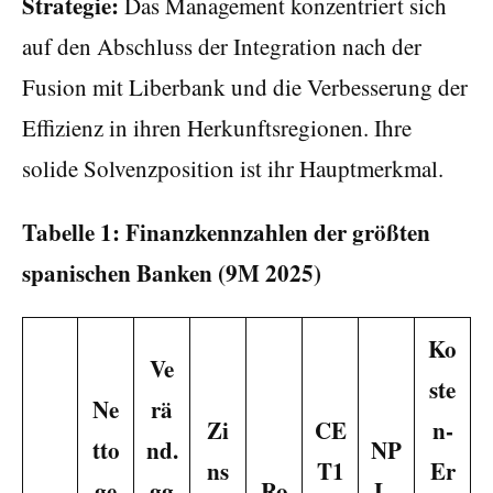
Strategie:
Das Management konzentriert sich
auf den Abschluss der Integration nach der
Fusion mit Liberbank und die Verbesserung der
Effizienz in ihren Herkunftsregionen. Ihre
solide Solvenzposition ist ihr Hauptmerkmal.
Tabelle 1: Finanzkennzahlen der größten
spanischen Banken (9M 2025)
Ko
Ve
ste
Ne
rä
Zi
CE
n-
tto
nd.
NP
ns
T1
Er
ge
gg
Ro
L-