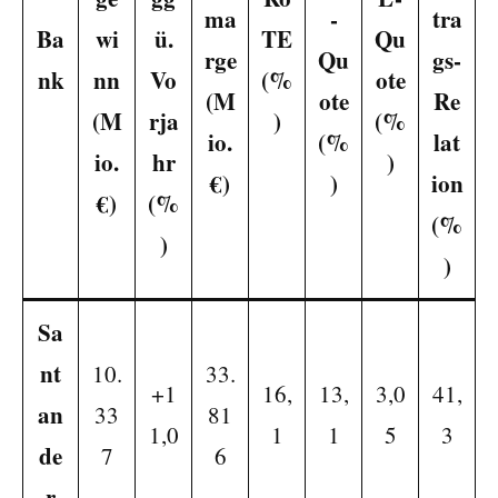
ma
-
tra
Ba
wi
ü.
TE
Qu
rge
Qu
gs-
nk
nn
Vo
(%
ote
(M
ote
Re
(M
rja
)
(%
io.
(%
lat
io.
hr
)
€)
)
ion
€)
(%
(%
)
)
Sa
nt
10.
33.
+1
16,
13,
3,0
41,
an
33
81
1,0
1
1
5
3
de
7
6
r